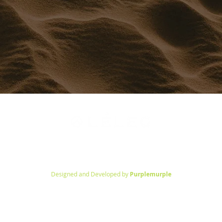
Recode İlaç Üretim Mümessilik Danışmanlık İç ve Dış Tic. Ltd.Sti.
Vişnezade Mh. Abacı Latif Sokak Nilgün Şensoy Apt. No: 26/3
Beşiktaş/
İstanbul
Designed and Developed by
Purplemurple