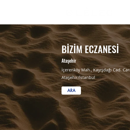
BİZİM ECZANESİ
Ataşehir
İçerenköy Mah., Kayışdağı Cad. Car
Ataşehir/İstanbul
ARA