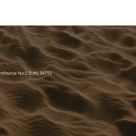
RESMİ SATIŞ NOKTALARI
refoursa No:2 D:45, 34752